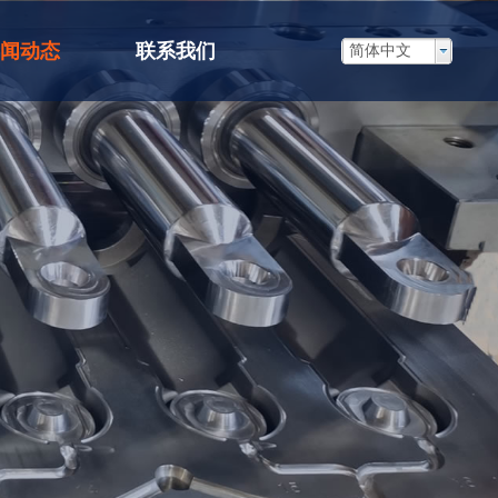
闻动态
联系我们
简体中文