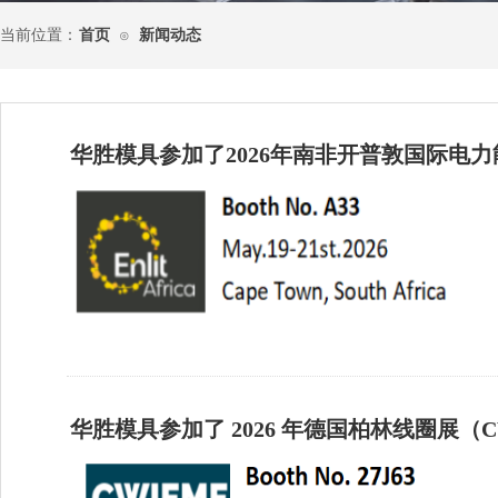
当前位置：
首页
新闻动态
⊙
华胜模具参加了2026年南非开普敦国际电力能
华胜模具参加了 2026 年德国柏林线圈展（CWI