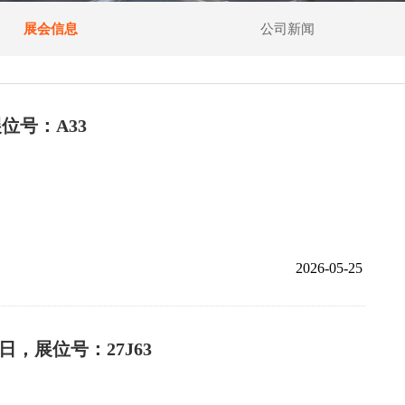
展会信息
公司新闻
位号：A33
2026-05-25
1日，展位号：27J63